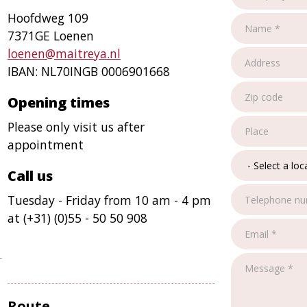
Hoofdweg 109
7371GE Loenen
loenen@maitreya.nl
IBAN: NL70INGB 0006901668
Opening times
Please only visit us after
appointment
Call us
Tuesday - Friday from 10 am - 4 pm
at (+31) (0)55 - 50 50 908
Route​