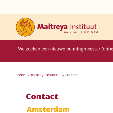
8MG
BP
GP
MP
OhB
T10
T15
T25
T30
T8
TP
We zoeken een nieuwe penningmeester (onbe
home
maitreya institute
contact
Contact
Amsterdam