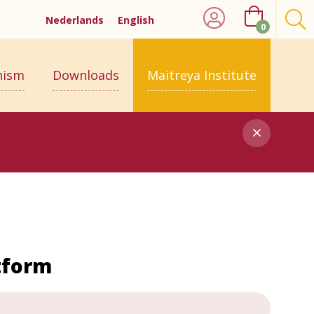
Nederlands
English
0
hism
Downloads
Maitreya Institute
tform