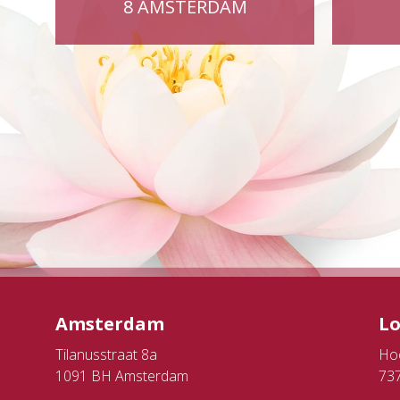
8 AMSTERDAM
Amsterdam
L
Tilanusstraat 8a
Ho
1091 BH Amsterdam
73