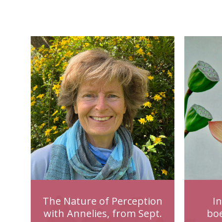
The Nature of Perception
I
with Annelies, from Sept.
bo