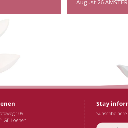
August 26 AMSTE
oenen
Stay info
ofdweg 109
Subscribe here 
71GE Loenen