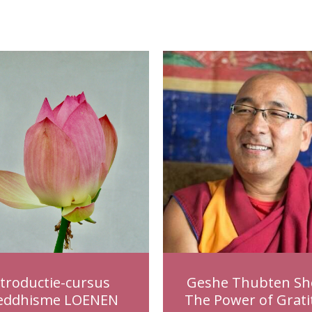
ntroductie-cursus
Geshe Thubten Sh
eddhisme LOENEN
The Power of Grati