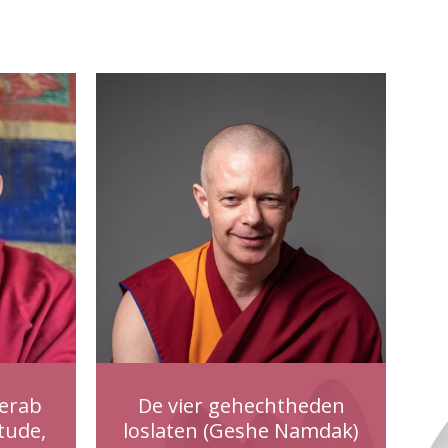
erab
De vier gehechtheden
tude,
loslaten (Geshe Namdak)