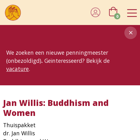
0
8MG
BP
GP
MP
OhB
T10
T15
T25
T30
T8
TP
We zoeken een nieuwe penningmeester
(onbezoldigd)
.
Geïnteresseerd? Bekijk de
vacature
.
Jan Willis: Buddhism and
Women
Thuispakket
dr. Jan Willis