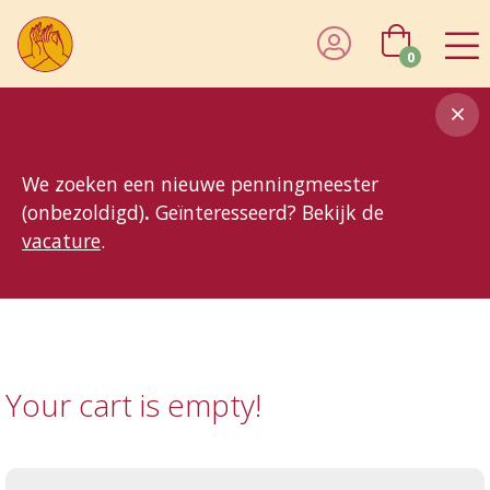
0
8MG
BP
GP
MP
OhB
T10
T15
T25
T30
T8
TP
We zoeken een nieuwe penningmeester
(onbezoldigd)
.
Geïnteresseerd? Bekijk de
vacature
.
Your cart is empty!