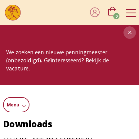
0
8MG
BP
GP
MP
OhB
T10
T15
T25
T30
T8
TP
We zoeken een nieuwe penningmeester
(onbezoldigd)
.
Geïnteresseerd? Bekijk de
vacature
.
Menu
Downloads
Courses
Donations