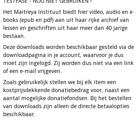
TESTFASE - NOG NIET GEBRUIKEN !
Membership
Het Maitreya Instituut biedt hier video, audio en e-
books (epub en pdf) aan uit haar rijke archief van
Downloads
lessen en geschriften uit haar meer dan 40 jarige
bestaan.
Alles
Deze downloads worden beschikbaar gesteld via de
Dutch
downloadpagina in je account, waarvoor je dus
English
moet zijn ingelogd. Zij worden dus niet via een link
Algemeen
of een e-mail vrijgeven.
Audio
Zoals gebruikelijk stellen we bij elk item een
Video
kostprijsdekkende donatiebedrag voor, naast een
aantal mogelijke donatiefondsen. Bij het bestellen
Lama Yeshe
van downloads zijn alleen de directe betaalopties
Lama Zopa
beschikbaar.
Geshe Sonam Gyaltsen
Geshe Sonam Ngodrup