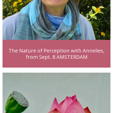
Leegte
Maatschappelijk
Meditatie
MI studiemateriaal
Mindfulness
Psychologie
The Nature of Perception with Annelies,
Retraite
from Sept. 8 AMSTERDAM
Sterven en proces
Tantra
Tibet en cultuur
Welzijn / Wellness
Overig