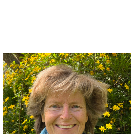
Geshe Tenzin Namdak
Zong Rinpoche
Beginners
Beoefening
Bewustzijn
Bodhisattva
Dalai Lama
E-books (epub)
E-books (pdf)
Ethiek
Filosofie
FPMT
Gebeden en offerandes
Lamrim