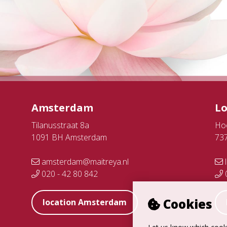
Amsterdam
L
Tilanusstraat 8a
Ho
1091 BH Amsterdam
73
amsterdam@maitreya.nl
l
020 - 42 80 842
0
Cookies
location Amsterdam