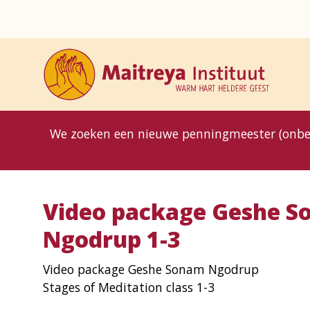
8MG
BP
GP
MP
OhB
T10
T15
T25
T30
T8
TP
We zoeken een nieuwe penningmeester (onbe
Video package Geshe 
Ngodrup 1-3
Video package Geshe Sonam Ngodrup
Stages of Meditation class 1-3