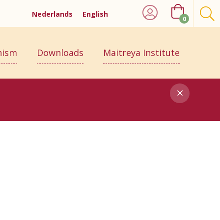
Nederlands
English
0
hism
Downloads
Maitreya Institute