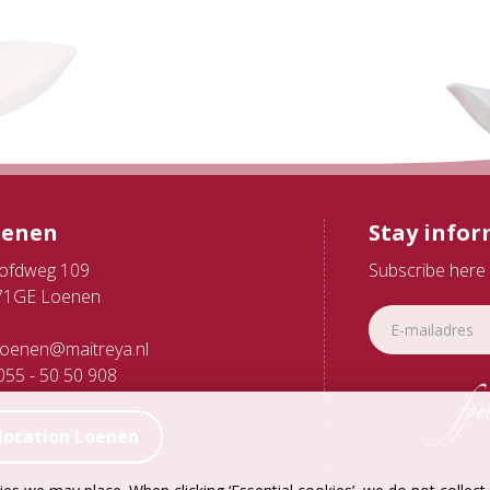
oenen
Stay info
ofdweg 109
Subscribe here 
71GE Loenen
oenen@maitreya.nl
55 - 50 50 908
location Loenen