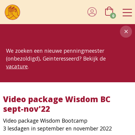
0
8MG
BP
GP
MP
OhB
T10
T15
T25
T30
T8
TP
We zoeken een nieuwe penningmeester
(onbezoldigd)
.
Geïnteresseerd? Bekijk de
vacature
.
Video package Wisdom BC
sept-nov'22
Video package Wisdom Bootcamp
3 lesdagen in september en november 2022