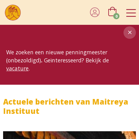
0
8MG
BP
GP
MP
OhB
T10
T15
T25
T30
T8
TP
We zoeken een nieuwe penningmeester
(onbezoldigd)
.
Geïnteresseerd? Bekijk de
vacature
.
Actuele berichten van Maitreya
Instituut