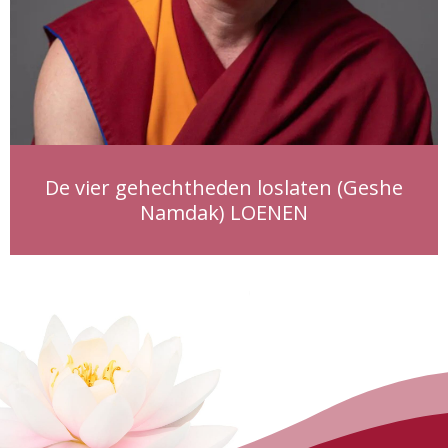
De vier gehechtheden loslaten (Geshe
Namdak) LOENEN