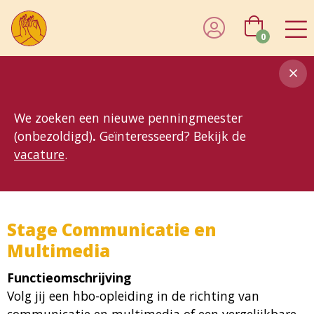
0
8MG
BP
GP
MP
OhB
T10
T15
T25
T30
T8
TP
We zoeken een nieuwe penningmeester
(onbezoldigd)
.
Geïnteresseerd? Bekijk de
vacature
.
Stage Communicatie en
Multimedia
Functieomschrijving
Volg jij een hbo-opleiding in de richting van